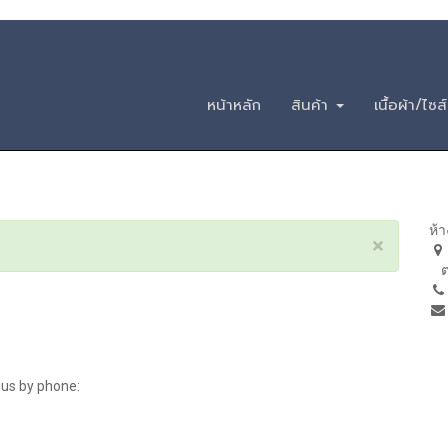
วนสามัญ ฟอร์มวัฒน
หน้าหลัก
สินค้า
เนื้อผ้า/ไซส์
ห้
×
ต.
 us by phone: