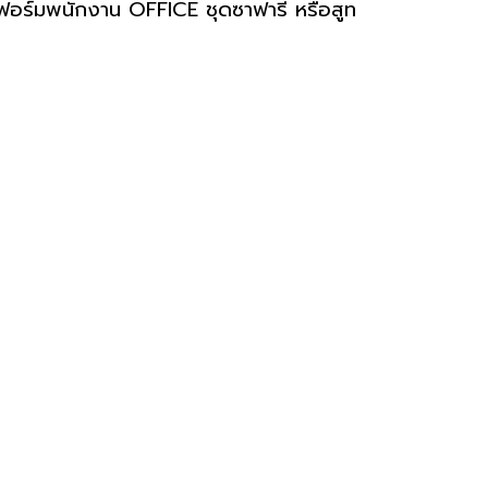
ดฟอร์มพนักงาน OFFICE ชุดซาฟารี หรือสูท  