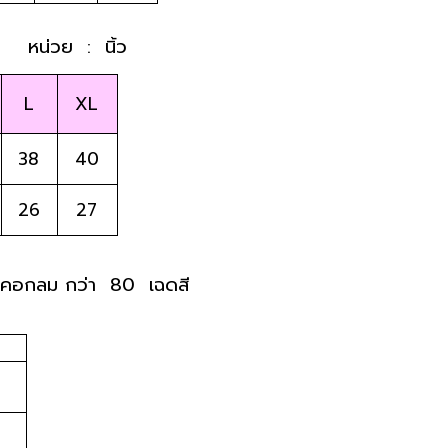
    หน่วย  :  นิ้ว
L
XL
38
40
26
27
- คอกลม กว่า  80  เฉดสี 